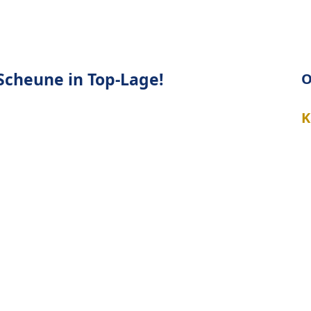
cheune in Top-Lage!
O
K