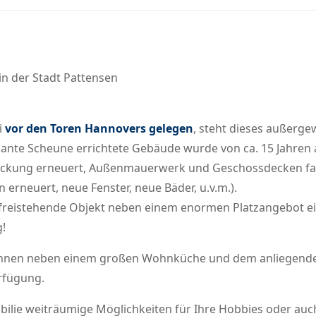
n der Stadt Pattensen
i
vor den Toren Hannovers gelegen
, steht dieses außerg
sante Scheune errichtete Gebäude wurde von ca. 15 Jahr
deckung erneuert, Außenmauerwerk und Geschossdecken 
erneuert, neue Fenster, neue Bäder, u.v.m.).
s freistehende Objekt neben einem enormen Platzangebot
g!
Ihnen neben einem großen Wohnküche und dem anliegend
rfügung.
bilie weiträumige Möglichkeiten für Ihre Hobbies oder a