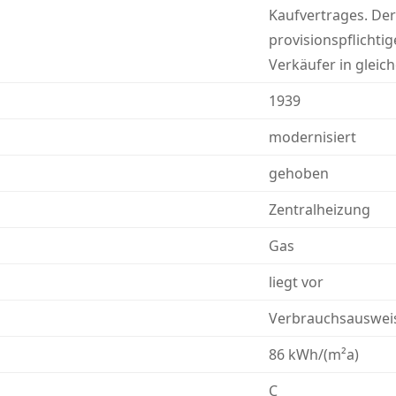
Kaufvertrages. De
provisionspflichti
Verkäufer in gleic
1939
modernisiert
gehoben
Zentralheizung
Gas
liegt vor
Verbrauchsauswei
86 kWh/(m²a)
C