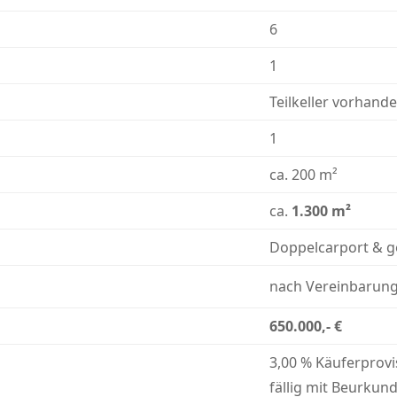
6
1
Teilkeller vorhand
1
ca. 200 m²
ca.
1.300 m²
Doppelcarport & ge
nach Vereinbarun
650.000,- €
3,00 % Käuferprovi
fällig mit Beurkun