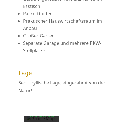
Esstisch
Parkettböden
Praktischer Hauswirtschaftsraum im
Anbau
Großer Garten
Separate Garage und mehrere PKW-
Stellplätze
Lage
Mit dem Laden
Sehr idyllische Lage, eingerahmt von der
der Karte
Natur!
akzeptieren Sie
die
Datenschutzerklärung
von Google.
Mehr erfahren
Karte