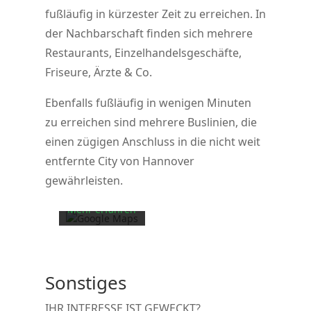
fußläufig in kürzester Zeit zu erreichen. In
der Nachbarschaft finden sich mehrere
Restaurants, Einzelhandelsgeschäfte,
Friseure, Ärzte & Co.
Ebenfalls fußläufig in wenigen Minuten
zu erreichen sind mehrere Buslinien, die
Mit dem Laden
der Karte
einen zügigen Anschluss in die nicht weit
akzeptieren Sie
entfernte City von Hannover
die
gewährleisten.
Datenschutzerklärung
von Google.
Mehr erfahren
Karte
laden
Sonstiges
Google Maps
immer
IHR INTERESSE IST GEWECKT?